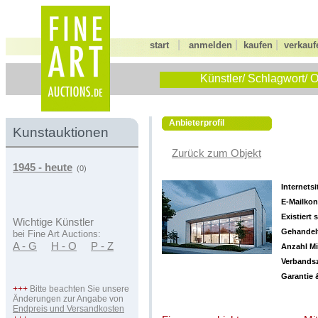
|
|
|
start
anmelden
kaufen
verkauf
Künstler/ Schlagwort/ O
Anbieterprofil
Kunstauktionen
Zurück zum Objekt
1945 - heute
(0)
Internetsi
E-Mailkon
Existiert s
Wichtige Künstler
Gehandelt
bei Fine Art Auctions:
A - G
H - O
P - Z
Anzahl Mi
Verbandsz
Garantie 
+++
Bitte beachten Sie unsere
Änderungen zur Angabe von
Endpreis und Versandkosten