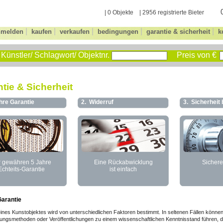
| 0 Objekte | 2956 registrierte Bieter
|
|
|
|
|
nmelden
kaufen
verkaufen
bedingungen
garantie & sicherheit
k
Künstler/ Schlagwort/ Objektnr.
Preis von €
tie & Sicherheit
hre Garantie
2.
Widerruf
3.
Sicherheit
r gewähren 5 Jahre
Eine Rückabwicklung
Sichere
Echteits-Garantie
ist einfach
Garantie
ines Kunstobjektes wird von unterschiedlichen Faktoren bestimmt. In seltenen Fällen können
ngsmethoden oder Veröffentlichungen zu einem wissenschaftlichen Kenntnisstand führen, d