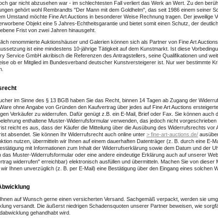
ch gar nicht abzusehen war - im schlechtesten Fall verliert das Werk an Wert. Zu den berü
ungen gehört wohl Rembrandts "Der Mann mit dem Goldhelm", das seit 1986 einem seiner S
em Umstand möchte Fine Art Auctions in besonderer Weise Rechnung tragen. Der jeweilige V
 erworbene Objekt eine 5 Jahres-Echtheitsgarantie und bietet somit einen Schutz, der deutlich
ebene Frist von zwei Jahren hinausgeht.
lich renommierte Auktionshäuser und Galerien können sich als Partner von Fine Art Auctions q
ssetzung ist eine mindestens 10-jährige Tätigkeit auf dem Kunstmarkt. Ist diese Vorbedingu
ory Service GmbH akribisch die Referenzen des Antragstellers, seine Qualifikationen und wei
eise ob er Mitglied im Bundesverband deutscher Kunstversteigerer ist. Nur wer bestimmte Krite
n.
srecht
ucher im Sinne des § 13 BGB haben Sie das Recht, binnen 14 Tagen ab Zugang der Widerru
 Ware ohne Angabe von Gründen den Kaufvertrag über jedes auf Fine Art Auctions ersteiger
igen Verkäufer zu widerrufen. Dafür genügt z.B. ein E-Mail, Brief oder Fax. Sie können auch d
elehrung enthaltene Muster-Widerrufsformular verwenden, das jedoch nicht vorgeschrieben 
rist reicht es aus, dass der Käufer die Mitteilung über die Ausübung des Widerrufsrechts vor 
rist absendet. Sie können Ihr Widerrufsrecht auch online unter
> fine-art-auctions.de/
ausüben
ktion nutzen, übermitteln wir Ihnen auf einem dauerhaften Datenträger (z. B. durch eine E-Ma
stätigung mit Informationen zum Inhalt der Widerrufserklärung sowie dem Datum und der Uhr
 das Muster-Widerrufsformular oder eine andere eindeutige Erklärung auch auf unserer Web
ertrag widerrufen" erreichbar) elektronisch ausfüllen und übermitteln. Machen Sie von dieser
wir Ihnen unverzüglich (z. B. per E-Mail) eine Bestätigung über den Eingang eines solchen Wi
Abwicklung
n Ihnen auf Wunsch gerne einen versicherten Versand. Sachgemäß verpackt, werden sie um
lung versandt. Die äußerst niedrigen Schadensquoten unserer Partner beweisen, wie sorgfält
dabwicklung gehandhabt wird.