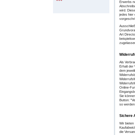
+++
Erwerbs no
Abschreib
wird. Dies
jedes hier
vorgeschri
Ausschließ
Grundvorau
Art Direct
beispielsw
zugelasse
Widerruf
Als Verbra
Erhalt der
dem jeweil
Widerrufsb
Widerrufsf
Widerrufsf
Online-Fun
Eingangsbe
Sie können
Button: "V
so werden 
Sichere 
Wir biete
Kaufabwick
die Versan