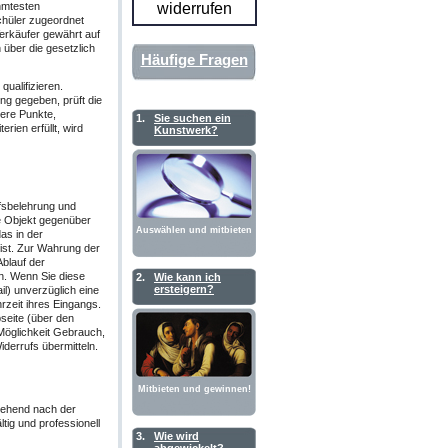
hmtesten
widerrufen
chüler zugeordnet
erkäufer gewährt auf
 über die gesetzlich
Häufige Fragen
ualifizieren.
ng gegeben, prüft die
tere Punkte,
1.
Sie suchen ein
rien erfüllt, wird
Kunstwerk?
fsbelehrung und
te Objekt gegenüber
Auswählen und mitbieten
as in der
ist. Zur Wahrung der
Ablauf der
. Wenn Sie diese
2.
Wie kann ich
ersteigern?
il) unverzüglich eine
zeit ihres Eingangs.
seite (über den
 Möglichkeit Gebrauch,
derrufs übermitteln.
Mitbieten und gewinnen!
gehend nach der
ig und professionell
3.
Wie wird