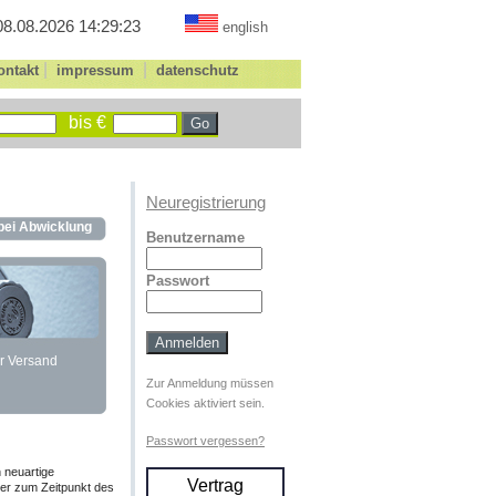
08.08.2026 14:29:23
english
|
|
ontakt
impressum
datenschutz
bis €
Neuregistrierung
 bei Abwicklung
Benutzername
Passwort
r Versand
Zur Anmeldung müssen
Cookies aktiviert sein.
Passwort vergessen?
 neuartige
Vertrag
er zum Zeitpunkt des