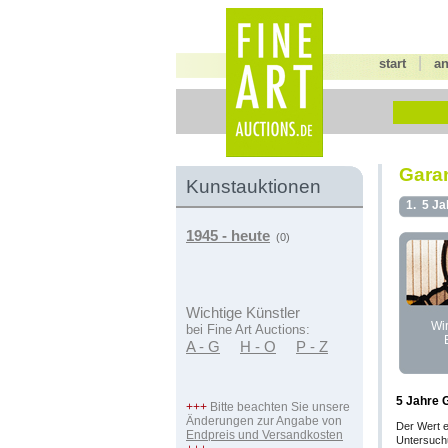
|
start
a
Garan
Kunstauktionen
1.
5 Ja
1945 - heute
(0)
Wichtige Künstler
Wi
bei Fine Art Auctions:
A - G
H - O
P - Z
5 Jahre 
+++
Bitte beachten Sie unsere
Änderungen zur Angabe von
Der Wert e
Endpreis und Versandkosten
Untersuchu