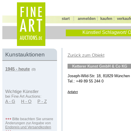
|
|
|
start
anmelden
kaufen
verkauf
Künstler/ Schlagwort/ O
Kunstauktionen
Zurück zum Objekt
Ketterer Kunst GmbH & Co KG
1945 - heute
(0)
Joseph-Wild-Str. 18, 81829 München
Tel.: +49 89 55 244 0
Wichtige Künstler
Anfahrt
bei Fine Art Auctions:
A - G
H - O
P - Z
+++
Bitte beachten Sie unsere
Änderungen zur Angabe von
Endpreis und Versandkosten